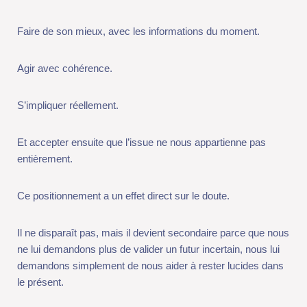
Et accepter ensuite que l’issue ne nous appartienne pas
entièrement.
Ce positionnement a un effet direct sur le doute.
Il ne disparaît pas, mais il devient secondaire parce que nous ne
lui demandons plus de valider un futur incertain, nous lui
demandons simplement de nous aider à rester lucides dans le
présent.
Enfin, cela ouvre une perspective souvent négligée : un
résultat que nous jugeons « mauvais » peut devenir utile… si
nous savons en tirer quelque chose.
Une décision imparfaite peut révéler une direction plus juste.
Une tentative infructueuse peut clarifier ce que nous voulons
vraiment.