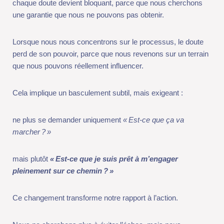
Cela implique un basculement subtil, mais exigeant :
ne plus se demander uniquement
«
Est-ce que ça va marcher
?
»
mais plutôt
«
Est-ce que je suis prêt à m’engager pleinement sur
ce chemin
?
»
Ce changement transforme notre rapport à l’action.
Nous ne cherchons plus à éviter l’échec, mais nous cherchons à
construire quelque chose de juste, étape après étape.
Et dans cette logique, le chemin prend une importance
particulière, car si le résultat est incertain, le chemin, lui, est
une expérience certaine.