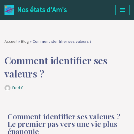
Nos états d'Am's
Aller
au
contenu
Accueil
»
Blog
»
Comment identifier ses valeurs ?
Comment identifier ses
valeurs ?
Fred G.
Comment identifier ses valeurs ?
Le premier pas vers une vie plus
épanouie