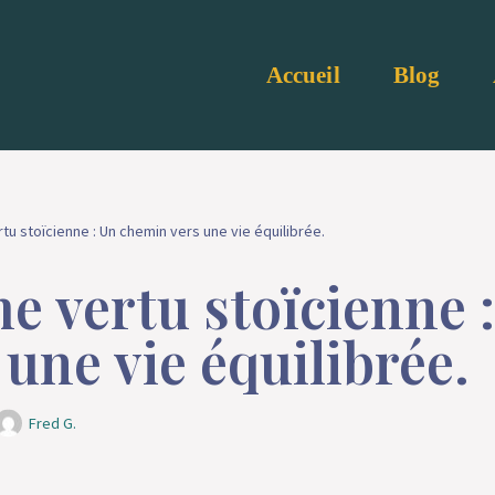
Accueil
Blog
 stoïcienne : Un chemin vers une vie équilibrée.
 vertu stoïcienne 
une vie équilibrée.
Fred G.