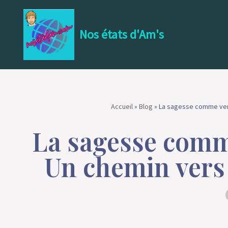
Aller
Nos états d'Am's
au
contenu
Accueil
»
Blog
»
La sagesse comme vertu
La sagesse comme
Un chemin vers 