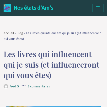
Nos états d'Am's
Aller
au
contenu
Accueil
»
Blog
»
Les livres qui influencent qui je suis (et influenceront
qui vous êtes)
Les livres qui influencent
qui je suis (et influenceront
qui vous êtes)
Fred G.
2 commentaires