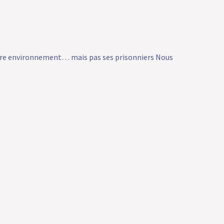
tre environnement… mais pas ses prisonniers Nous
libres, maîtres de nos choix, de nos goûts et de nos
nt même que nous prenions une décision, notre
rtition. Dès le matin, il suffit d’un regard sur notre
ne lumière, d’une…
Lire la suite »
! Idée farfelue ou ultime
sité ?
 Toussaint, nous honorons nos défunts, nous fleurissons