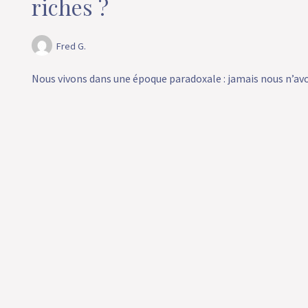
riches ?
Fred G.
Nous vivons dans une époque paradoxale : jamais nous n’avo
l’information, aux modèles inspirants, aux conseils financ
personnes qui ont transformé leur vie… et pourtant, jamais
a semblé aussi lointaine. C’est comme si ce concept s’étai
mirage moderne : magnifique, séduisant, mais réservé aux
Faire une pause est-il un obs
productivité ?
Fred G.
Il nous est tous arrivé de culpabiliser à l’idée de « perdre d