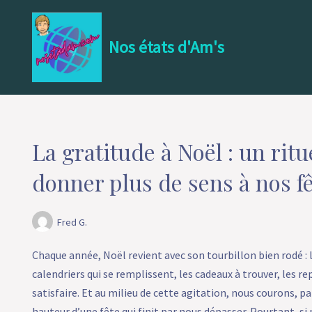
Aller
Nos états d'Am's
au
contenu
La gratitude à Noël : un rit
donner plus de sens à nos f
Fred G.
Chaque année, Noël revient avec son tourbillon bien rodé : l
calendriers qui se remplissent, les cadeaux à trouver, les re
satisfaire. Et au milieu de cette agitation, nous courons, par
hauteur d’une fête qui finit par nous dépasser. Pourtant, si