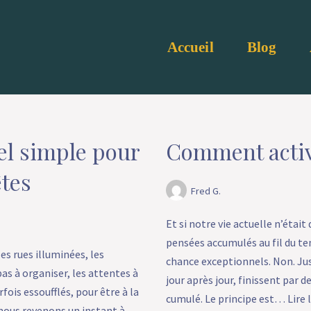
Accueil
Blog
uel simple pour
Comment active
êtes
Fred G.
Et si notre vie actuelle n’étai
pensées accumulés au fil du tem
es rues illuminées, les
chance exceptionnels. Non. Jus
pas à organiser, les attentes à
jour après jour, finissent par de
fois essoufflés, pour être à la
cumulé. Le principe est…
Lire 
 nous revenons un instant à